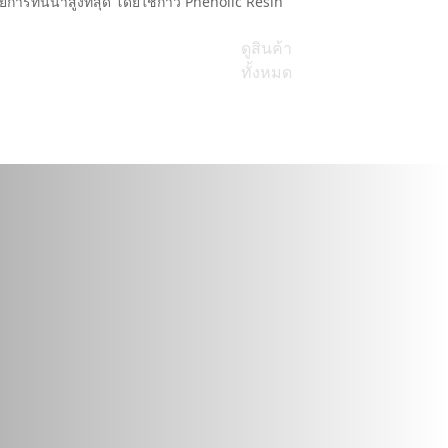
วยการทนน้ำสูงที่สุด โดยใช้กาว Phenolic Resin
มืออาชีพ ที่ต
ดูสินค้า
ทั้งหมด