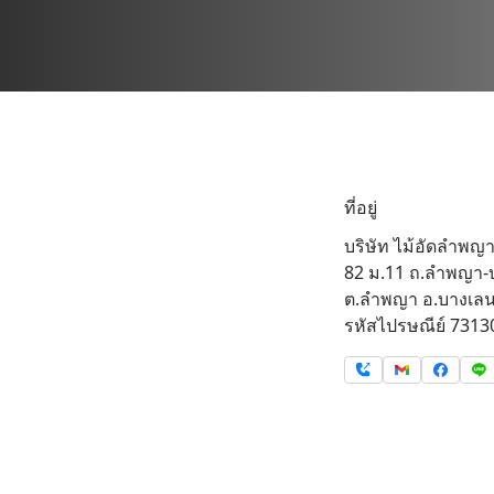
ที่อยู่
บริษัท ไม้อัดลำพญา
82 ม.11 ถ.ลำพญา-
ต.ลำพญา อ.บางเลน
รหัสไปรษณีย์ 7313