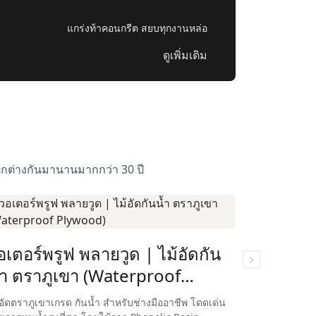
แกร่งท้าคอนกรีต สยบทุกงานหล่อ
ดูเพิ่มเติม
ตกต่างกันมานานมากกว่า 30 ปี
อเตอร์พรูฟ พลายวูด | ไม้อัดกัน
ชัตเตอร์
้ำ ตราภูเขา (Waterproof
แบบหน้า
lywood)
Plywoo
้อัดตราภูเขาเกรด กันน้ำ สำหรับช่างมืออาชีพ โดดเด่น
ไม้อัดตราภูเข