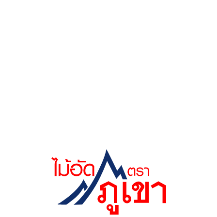
มั่นใจได้ในคุณภาพและมาตรฐานการผลิต ที่หนึ่งเรื่องความทนทาน
ด้วยประสบการณ์
กว่า 3 ทศวรรษ
Plywood Specialist
ประสบการณ์ยาวนานมากกว่า 30 ปี ในการผลิตไม้อัดทุกประเภท